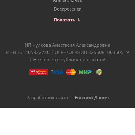
Волоколамск
Воскресенск
Показать
ИП Чулкова Анастасия Александровна
ИНН 331405822720 | ОГРН/ОГРНИП 325508100350519
| Не является публичной офертой
Разработчик сайта —
Евгений Донич