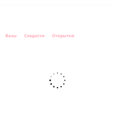
Вазы
Сладости
Открытки
Шар
Шар
Шар
Шар
гелиевый
гелиевый
гелиевый
Звезда - С
цифра 4
цифра 3
цифра 1
днем
(40х102
(40х102
(40х102
рождения
см)
см)
см)
(45 см)
1 330
1 330
1 330
895
руб.
руб.
руб.
руб.