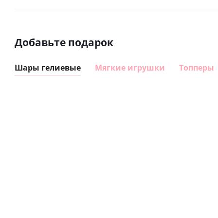
Добавьте подарок
Шары гелиевые
Мягкие игрушки
Топперы
Шар
Шар
сердце I
гелиевый
love you
цифра 8
Сердце розовое
(45 см)
(40х102
фольгированный
см)
шар с гелием (45
см)
1 330
895
руб.
895
руб.
руб.