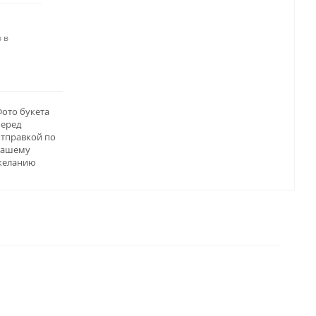
 в
ото букета
перед
отправкой по
вашему
желанию