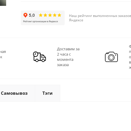
Наш рейтинг выполненных заказов
Яндексе
Ф
Доставим за
ная
2 часа с
 к
момента
заказа
Самовывоз
Тэги