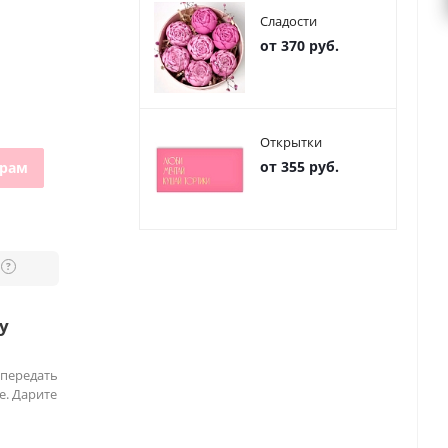
Сладости
от 370 руб.
Открытки
от 355 руб.
грам
?
у
 передать
е. Дарите