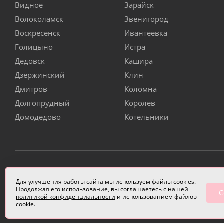
Видное
Зарайск
Волоколамск
Звенигород
Воскресенск
Ивантеевка
Голицыно
Истра
Дедовск
Кашира
Дзержинский
Клин
Дмитров
Коломна
Долгопрудный
Королев
Домодедово
Котельники
ИП Чулкова Анастасия Александровна ИНН 3314058227
Для улучшения работы сайта мы используем файлы cookies.
Продолжая его использование, вы соглашаетесь с нашей
С
политикой конфиденциальности
и использованием файлов
cookie.