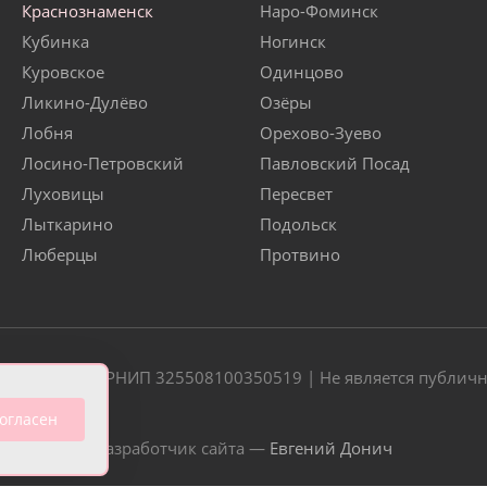
Краснознаменск
Наро-Фоминск
Кубинка
Ногинск
Куровское
Одинцово
Ликино-Дулёво
Озёры
Лобня
Орехово-Зуево
Лосино-Петровский
Павловский Посад
Луховицы
Пересвет
Лыткарино
Подольск
Люберцы
Протвино
20 | ОГРН/ОГРНИП 325508100350519 | Не является публич
огласен
Разработчик сайта —
Евгений Донич