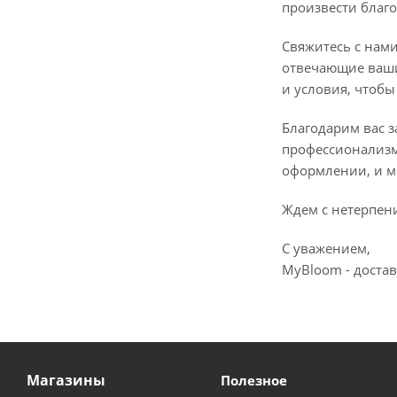
произвести благ
Свяжитесь с нами
отвечающие ваши
и условия, чтоб
Благодарим вас 
профессионализм
оформлении, и м
Ждем с нетерпени
С уважением,
MyBloom - достав
Магазины
Полезное