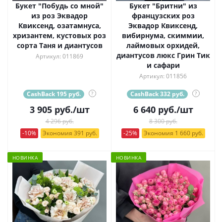
Букет "Побудь со мной"
Букет "Бритни" из
из роз Эквадор
французских роз
Квиксенд, озатамнуса,
Эквадор Квиксенд,
хризантем, кустовых роз
вибирнума, скиммии,
сорта Таня и диантусов
лаймовых орхидей,
диантусов люкс Грин Тик
Артикул: 011869
и сафари
Артикул: 011856
CashBack 195 руб.
?
CashBack 332 руб.
?
3 905
руб.
/шт
6 640
руб.
/шт
4 296 руб.
8 300 руб.
-10%
Экономия 391 руб.
-25%
Экономия 1 660 руб.
НОВИНКА
НОВИНКА