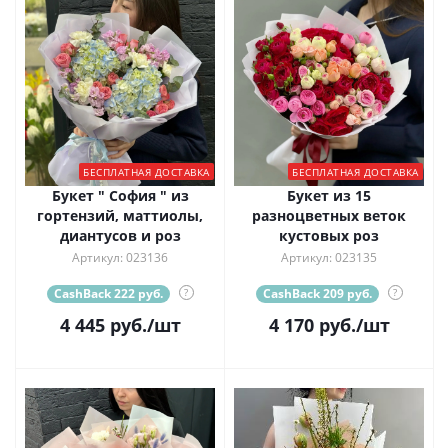
БЕСПЛАТНАЯ ДОСТАВКА
БЕСПЛАТНАЯ ДОСТАВКА
Букет " София " из
Букет из 15
гортензий, маттиолы,
разноцветных веток
диантусов и роз
кустовых роз
Артикул: 023136
Артикул: 023135
CashBack 222 руб.
?
CashBack 209 руб.
?
4 445
руб.
/шт
4 170
руб.
/шт