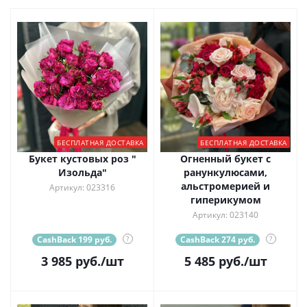
БЕСПЛАТНАЯ ДОСТАВКА
БЕСПЛАТНАЯ ДОСТАВКА
Букет кустовых роз "
Огненный букет с
Изольда"
ранункулюсами,
альстромерией и
Артикул: 023316
гиперикумом
Артикул: 023140
CashBack 199 руб.
?
CashBack 274 руб.
?
3 985
руб.
/шт
5 485
руб.
/шт