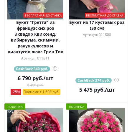
БЕСПЛАТНАЯ ДОСТАВКА
БЕСПЛАТНАЯ ДОСТАВКА
Букет "Гретта" из
Букет из 17 кустовых роз
французских роз
(50 см)
Эквадор Квиксенд,
Артикул: 011808
вибирнума, скиммии,
ранункулюсов и
диантусов люкс Грин Тик
Артикул: 011811
CashBack 340 руб.
?
6 790
руб.
/шт
CashBack 274 руб.
?
8 488 руб.
5 475
руб.
/шт
-25%
Экономия 1 698 руб.
НОВИНКА
НОВИНКА