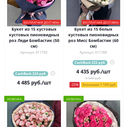
БЕСПЛАТНАЯ ДОСТАВКА
БЕСПЛАТНАЯ ДОСТАВКА
Букет из 15 кустовых
Букет из 15 белых
кустовых пионовидных
кустовых пионовидных
роз Леди Бомбастик (50
роз Мисс Бомбастик (60
см)
см)
Артикул: 011792
Артикул: 011788
CashBack 222 руб.
?
4 435
руб.
/шт
CashBack 224 руб.
?
5 544 руб.
4 485
руб.
/шт
-25%
Экономия 1 109 руб.
НОВИНКА
НОВИНКА