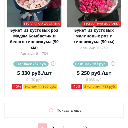
БЕСПЛАТНАЯ ДОСТАВКА
БЕСПЛАТНАЯ ДОСТАВКА
Букет из кустовых роз
Букет из кустовых
Мадам Бомбастик и
малиновых роз и
белого гиперикума (50
гиперикума (50 см)
см)
Артикул: 011760
Артикул: 011784
CashBack 267 руб.
?
CashBack 263 руб.
?
5 330
руб.
/шт
5 250
руб.
/шт
6 130 руб.
6 038 руб.
-15%
Экономия 800 руб.
-15%
Экономия 788 руб.
Показать еще
1
2
3
23