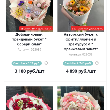
БЕСПЛАТНАЯ ДОСТАВКА
БЕСПЛАТНАЯ ДОСТАВКА
Дофаминовый,
Авторский букет с
трендовый букет "
фритиллярией и
Собери сама"
эремурусом "
Оранжевый закат"
Артикул: 023089
Артикул: 023033
CashBack 159 руб.
?
CashBack 245 руб.
?
3 180
руб.
/шт
4 890
руб.
/шт