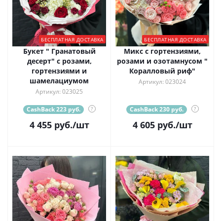
БЕСПЛАТНАЯ ДОСТАВКА
БЕСПЛАТНАЯ ДОСТАВКА
Букет " Гранатовый
Микс с гортензиями,
десерт" с розами,
розами и озотамнусом "
гортензиями и
Коралловый риф"
шамелациумом
Артикул: 023024
Артикул: 023025
CashBack 223 руб.
?
CashBack 230 руб.
?
4 455
руб.
/шт
4 605
руб.
/шт