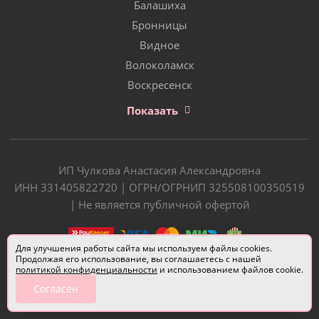
Балашиха
Бронницы
Видное
Волоколамск
Воскресенск
Показать
ИП Чулкова Анастасия Александровна
ИНН 331405822720 | ОГРН/ОГРНИП 325508100350519
| Не является публичной офертой
Для улучшения работы сайта мы используем файлы cookies.
Продолжая его использование, вы соглашаетесь с нашей
политикой конфиденциальности
и использованием файлов cookie.
Согласен
Разработчик сайта —
Евгений Донич