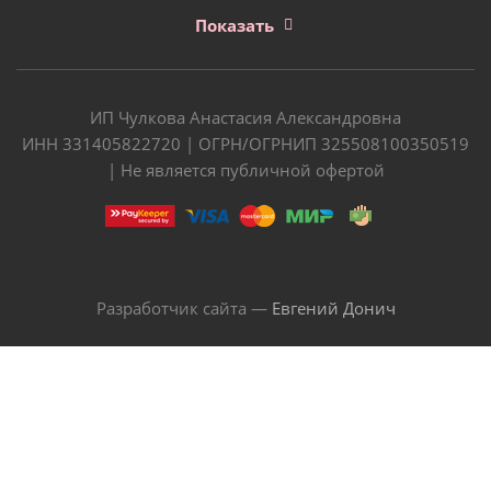
Показать
ИП Чулкова Анастасия Александровна
ИНН 331405822720 | ОГРН/ОГРНИП 325508100350519
| Не является публичной офертой
Разработчик сайта —
Евгений Донич