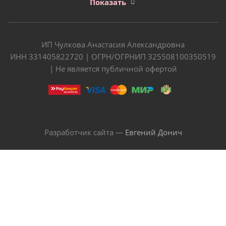
Показать
ИП Чулкова Анастасия Александровна
ИНН 331405822720 | ОГРН/ОГРНИП 325508100350519
| Не является публичной офертой
Разработчик сайта —
Евгений Донич